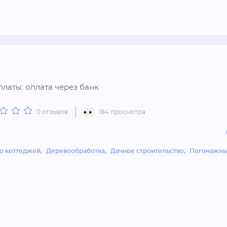
латы: оплата через банк
0 отзывов
184 просмотра
о коттеджей
Деревообработка
Дачное строительство
Погонажны