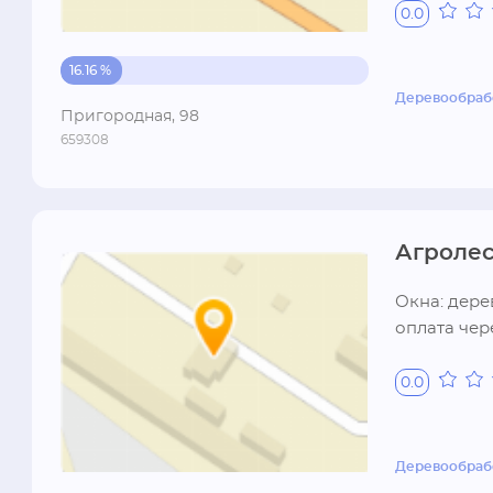
0.0
более высо
сопротивля
16.16 %
службы тер
древесиной
Деревообраб
Пригородная, 98
влажностно
659308
торгующими
производст
Низкие цен
Агроле
Окна: дере
оплата чер
0.0
Деревообраб