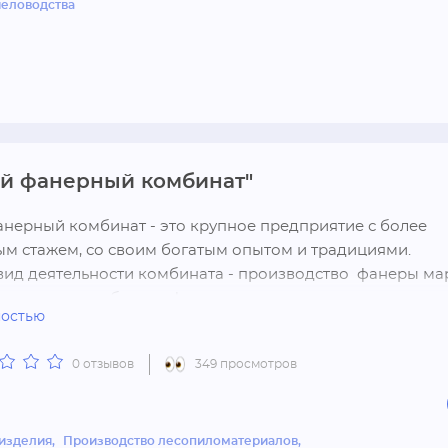
человодства
й фанерный комбинат"
нерный комбинат - это крупное предприятие с более 
м стажем, со своим богатым опытом и традициями.

ид деятельности комбината - производство  фанеры мар
на основе карбамидоформальдегидных смол.

ностью
вляется единственным предприятием в Алтайском крае,
щим фанерную продукцию, и занимает лидирующие пози
0 отзывов
349 просмотров
фанеры в дальневосточный регион и новосибирскую обла
абатывающее оборудование импортного и отечественно
ва, используемое на предприятии,  позволяет выпускать 
ственную фанеру из древесины лиственных пород.

изделия
Производство лесопиломатериалов