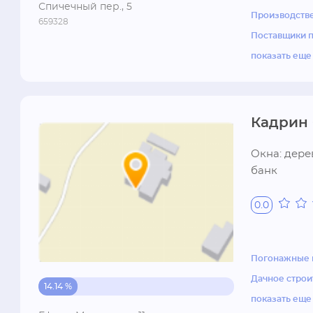
Спичечный пер., 5
Бийский фа
Производств
659328
выпускает 
Поставщики 
Фанера мар
показать еще
механическ
монтаж обе
находит ее
тары, маши
Кадрин 
незаменима
панелей, с
Окна: дере
Производст
банк
составляет 2
0.0
Погонажные 
Дачное строи
14.14 %
показать еще