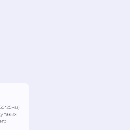
50*25мм) 
 таких 
го 
е 