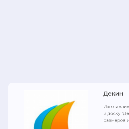
Декин
Изготавлив
и доску "Д
размеров и
можно и пр