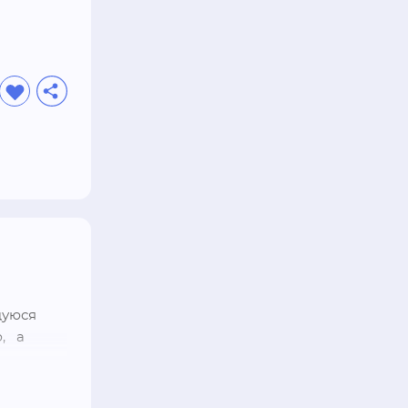
уюся 
  а 
   осины. 
 только 
дает 