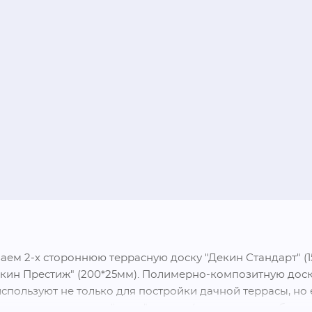
аем 2-х стороннюю террасную доску "Декин Стандарт" (1
екин Престиж" (200*25мм). Полимерно-композитную доску
спользуют не только для постройки дачной террасы, но е
именять где только "душе" угодно (ограждения, заборны