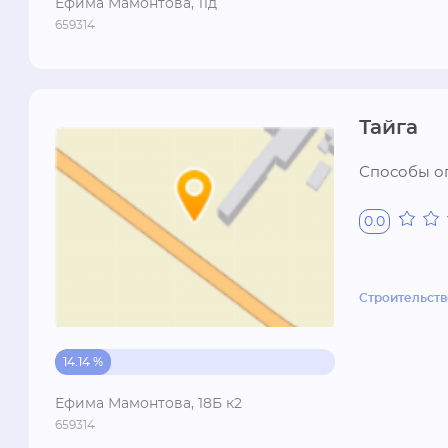
Ефима Мамонтова, 11д
659314
Тайга
Способы оп
0.0
Строительств
14.14 %
Ефима Мамонтова, 18Б к2
659314