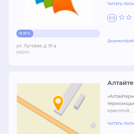
Читать пол
секции, ска
0.0
19.19 %
Деревообраб
ул. Луговая, д. 91 а
659300
Алтайт
«Алтайтерм
термомодиф
красотой,  
также любой
Читать пол
 Экологичн
температура