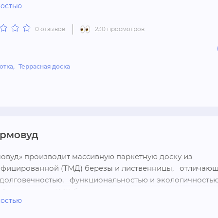
ностью
мейки, большие цветочные горшки, ступени и т.п.).
0 отзывов
230 просмотров
отка
Террасная доска
ермовуд
овуд» производит массивную паркетную доску из 
ицированной (ТМД) березы и лиственницы,   отличающ
 долговечностью,   функциональностью и экологичностью, 
 погонаж из ТМД березы,   лиственницы,   сосны,   кедра,
ностью
ость (при производстве не используется никакой химии,  
 и водяной пар).  Низкая равновесная влажность.  Обла